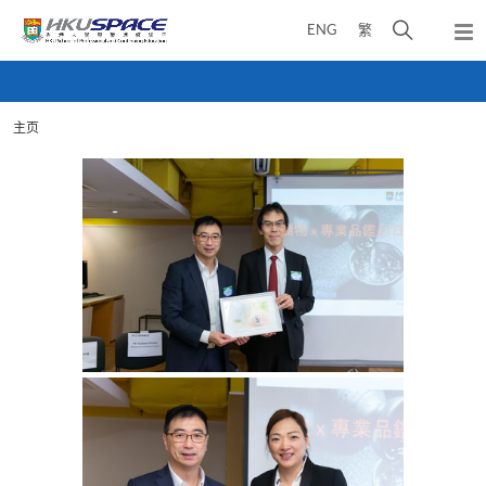
Skip
打
ENG
繁
to
弹
main
开
出
Main
content
搜
主
content
菜
寻
start
单
主页
介
面