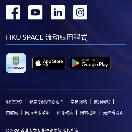
转
转
转
转
到
到
到
到
facebook
youtube
linkedin
instag
HKU SPACE 流动应用程式
职位空缺
教学/报名中心地点
学员网站
教师网站
内联网
网页出版政策
私隐政策
网站地图
无障碍网页
© 2026 香港大学专业进修学院 版权所有