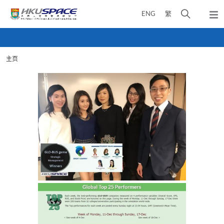
Skip
打
ENG
繁
to
弹
main
开
出
Main
content
搜
主
content
菜
寻
start
单
主页
介
面