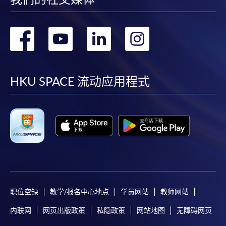
转
转
转
转
到
到
到
到
facebook
youtube
linkedin
instag
HKU SPACE 流动应用程式
职位空缺
教学/报名中心地点
学员网站
教师网站
内联网
网页出版政策
私隐政策
网站地图
无障碍网页