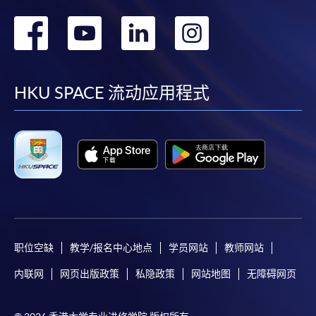
转
转
转
转
到
到
到
到
facebook
youtube
linkedin
instag
HKU SPACE 流动应用程式
职位空缺
教学/报名中心地点
学员网站
教师网站
内联网
网页出版政策
私隐政策
网站地图
无障碍网页