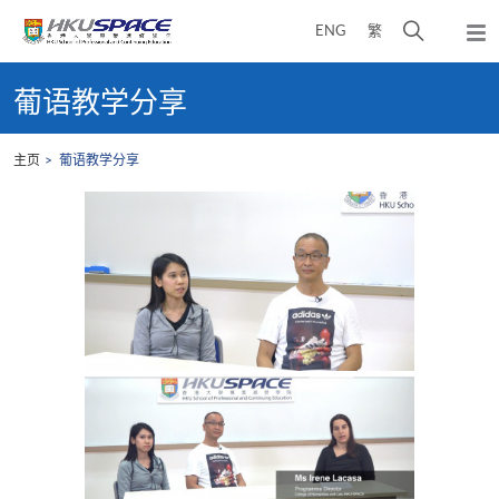
Skip
打
ENG
繁
to
弹
main
开
出
Main
content
搜
主
content
葡语教学分享
菜
寻
start
单
介
主页
葡语教学分享
面