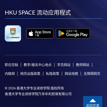
到
到
到
到
facebook
youtube
linkedin
instag
HKU SPACE 流动应用程式
职位空缺
教学/报名中心地点
学员网站
教师网站
内联网
网页出版政策
私隐政策
网站地图
无障碍网页
© 2026 香港大学专业进修学院 版权所有
香港大学专业进修学院乃非牟利担保有限公司
返回页首