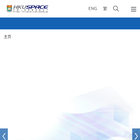
Skip
打
ENG
繁
to
弹
main
开
出
Main
content
搜
主
content
菜
寻
start
单
主页
介
面