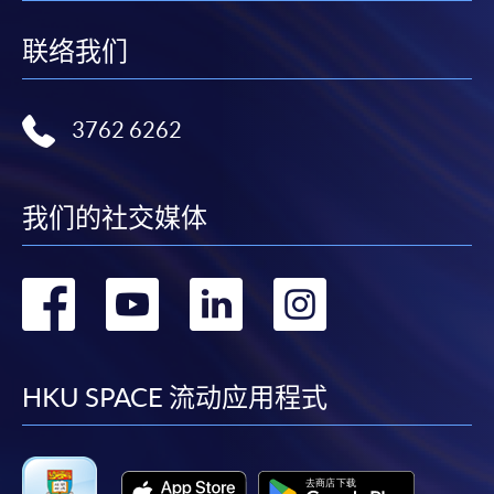
联络我们
3762 6262
我们的社交媒体
转
转
转
转
到
到
到
到
facebook
youtube
linkedin
instag
HKU SPACE 流动应用程式