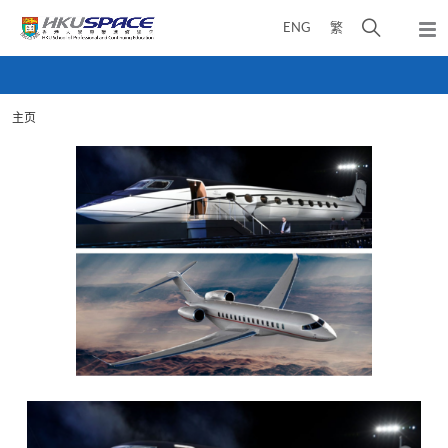
Skip
打
ENG
繁
to
弹
main
开
出
Main
content
搜
主
content
菜
寻
start
单
主页
介
面