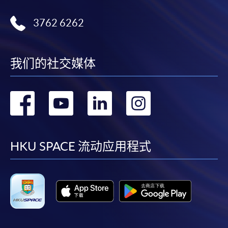
3762 6262
我们的社交媒体
转
转
转
转
到
到
到
到
facebook
youtube
linkedin
instag
HKU SPACE 流动应用程式