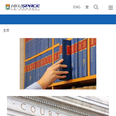
Skip
打
ENG
繁
to
弹
main
开
出
Main
content
搜
主
content
菜
寻
start
单
主页
介
面