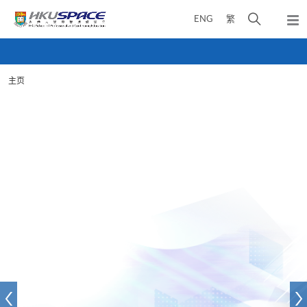
Skip
打
ENG
繁
to
弹
main
开
出
Main
content
搜
主
content
菜
寻
start
单
主页
介
面