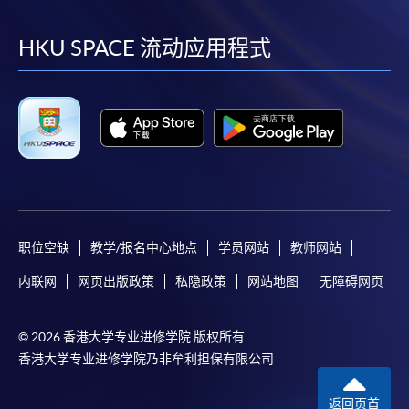
到
到
到
到
facebook
youtube
linkedin
instag
HKU SPACE 流动应用程式
职位空缺
教学/报名中心地点
学员网站
教师网站
内联网
网页出版政策
私隐政策
网站地图
无障碍网页
© 2026 香港大学专业进修学院 版权所有
香港大学专业进修学院乃非牟利担保有限公司
返回页首