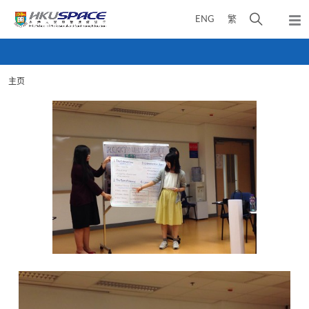
Skip
打
ENG
繁
to
弹
main
开
出
Main
content
搜
主
content
菜
寻
start
单
主页
介
面