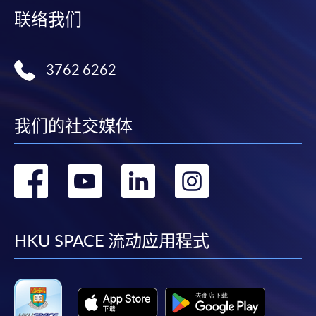
联络我们
3762 6262
我们的社交媒体
转
转
转
转
到
到
到
到
facebook
youtube
linkedin
instag
HKU SPACE 流动应用程式