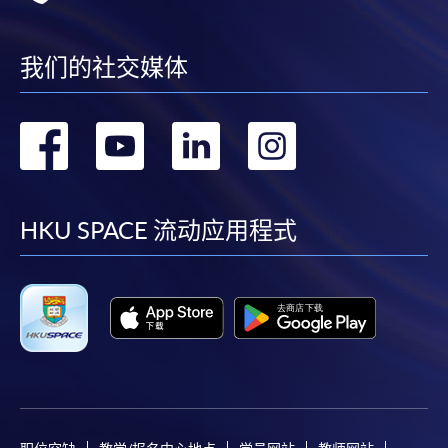
我们的社交媒体
转
转
转
转
到
到
到
到
facebook
youtube
linkedin
instag
HKU SPACE 流动应用程式