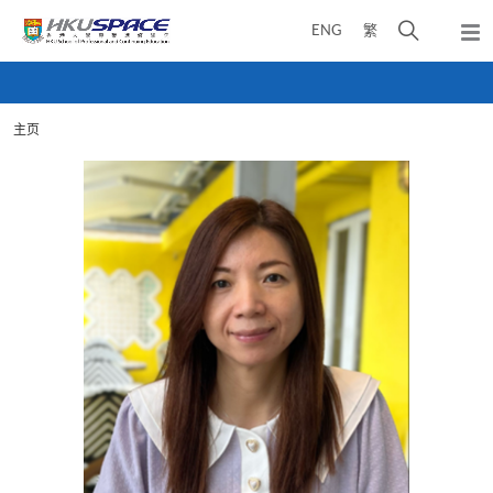
Skip
打
ENG
繁
to
弹
main
开
出
Main
content
搜
主
content
菜
寻
start
单
主页
介
面