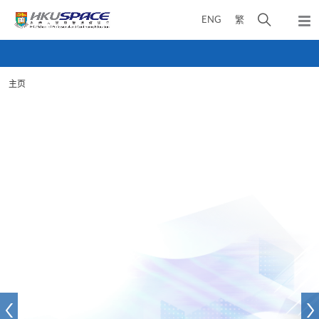
Skip
打
ENG
繁
to
弹
main
开
出
Main
content
搜
主
content
菜
寻
start
单
主页
介
面