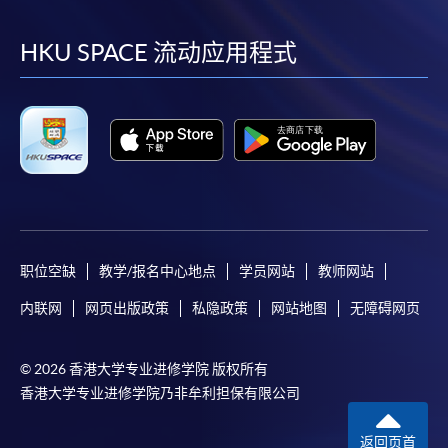
到
到
到
到
facebook
youtube
linkedin
instag
HKU SPACE 流动应用程式
职位空缺
教学/报名中心地点
学员网站
教师网站
内联网
网页出版政策
私隐政策
网站地图
无障碍网页
© 2026 香港大学专业进修学院 版权所有
香港大学专业进修学院乃非牟利担保有限公司
返回页首