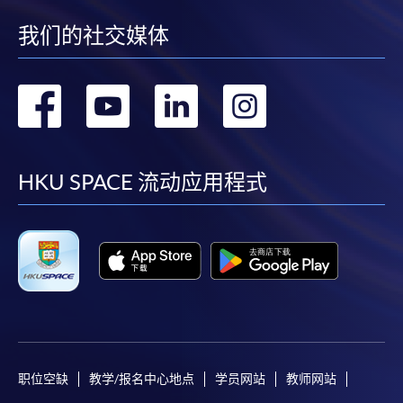
我们的社交媒体
转
转
转
转
到
到
到
到
facebook
youtube
linkedin
instag
HKU SPACE 流动应用程式
职位空缺
教学/报名中心地点
学员网站
教师网站