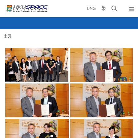
Skip
打
ENG
繁
to
弹
main
开
出
Main
content
搜
主
content
菜
寻
start
单
主页
介
面