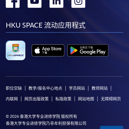
转
转
转
转
到
到
到
到
facebook
youtube
linkedin
instag
HKU SPACE 流动应用程式
职位空缺
教学/报名中心地点
学员网站
教师网站
内联网
网页出版政策
私隐政策
网站地图
无障碍网页
© 2026 香港大学专业进修学院 版权所有
香港大学专业进修学院乃非牟利担保有限公司