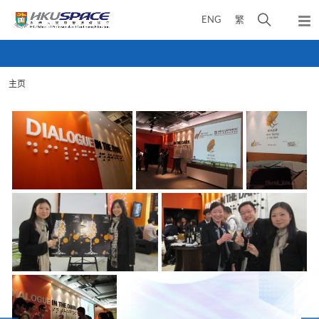
Skip
打
ENG
繁
to
弹
main
开
出
Main
content
搜
主
content
菜
寻
start
单
主页
介
面