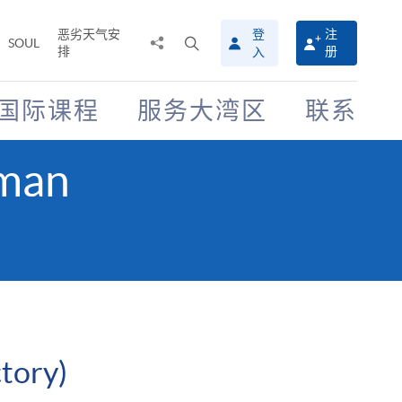
恶劣天气安
登
注
分
打
SOUL
排
册
入
享
开
至
搜
寻
国际课程
服务大湾区
联系
介
面
an
ory)