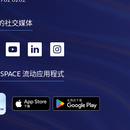
的社交媒体
转
转
转
转
到
到
到
到
facebook
youtube
linkedin
instagram
 SPACE 流动应用程式