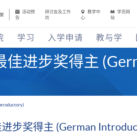
活动预
研讨会及工作
教学中
学员网
繁
告
坊
心
站
院
学习
入学申请
教与学
进步奖得主 (Germ
ductory)
得主 (German Introduct