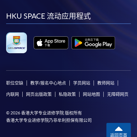
到
到
到
到
facebook
youtube
linkedin
instag
HKU SPACE 流动应用程式
职位空缺
教学/报名中心地点
学员网站
教师网站
内联网
网页出版政策
私隐政策
网站地图
无障碍网页
© 2026 香港大学专业进修学院 版权所有
香港大学专业进修学院乃非牟利担保有限公司
返回页首