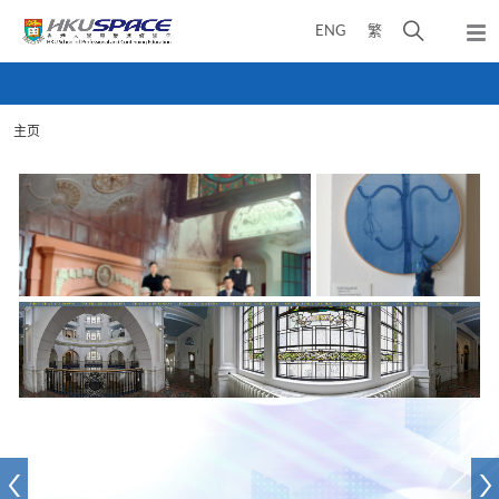
Skip
打
ENG
繁
to
弹
main
开
出
Main
content
搜
主
content
菜
寻
start
单
主页
介
面