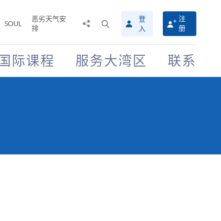
恶劣天气安
登
注
分
打
SOUL
排
册
入
享
开
至
搜
寻
国际课程
服务大湾区
联系
介
面