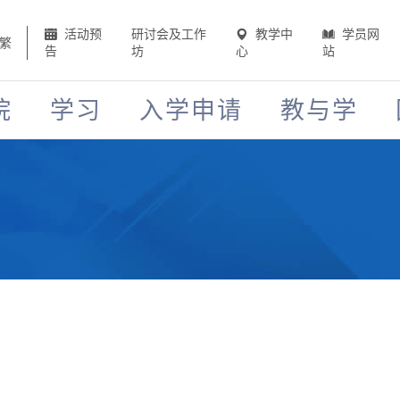
活动预
研讨会及工作
教学中
学员网
繁
告
坊
心
站
院
学习
入学申请
教与学