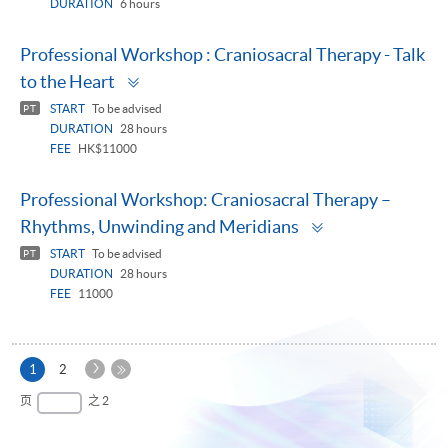
DURATION
6 hours
Professional Workshop : Craniosacral Therapy - Talk
Toggle
to the Heart
panel
START
To be advised
PT
DURATION
28 hours
FEE
HK$11000
Professional Workshop: Craniosacral Therapy –
Toggle
Rhythms, Unwinding and Meridians
panel
START
To be advised
PT
DURATION
28 hours
FEE
11000
下
本
1
2
一
页
最
页
之 2
页
后
一