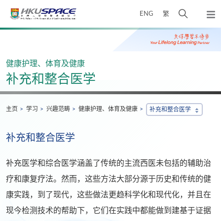
Skip
打
ENG
繁
to
弹
main
开
出
Main
content
搜
主
content
菜
寻
start
单
介
健康护理、体育及健康
面
补充和整合医学
主页
学习
兴趣范畴
健康护理、体育及健康
补充和整合医学
补充和整合医学
补充医学和综合医学涵盖了传统的主流西医未包括的辅助治
疗和康复疗法。然而，这些方法大部分源于历史和传统的健
康实践，到了现代，这些做法更趋科学化和现代化，并且在
现今检测技术的帮助下，它们在实践中都能做到建基于证据