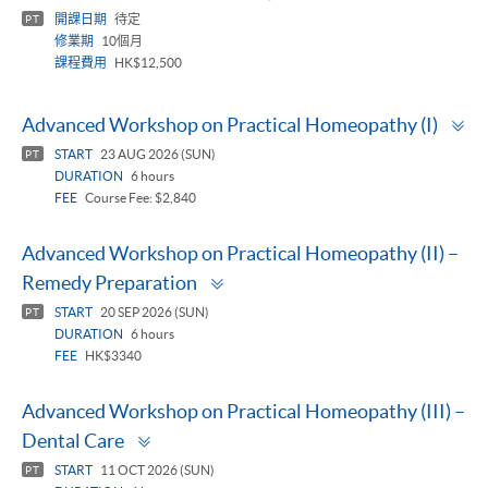
panel
開課日期
待定
PT
修業期
10個月
課程費用
HK$12,500
To
Advanced Workshop on Practical Homeopathy (I)
p
START
23 AUG 2026 (SUN)
PT
DURATION
6 hours
FEE
Course Fee: $2,840
Advanced Workshop on Practical Homeopathy (II) –
Toggle
Remedy Preparation
panel
START
20 SEP 2026 (SUN)
PT
DURATION
6 hours
FEE
HK$3340
Advanced Workshop on Practical Homeopathy (III) –
Toggle
Dental Care
panel
START
11 OCT 2026 (SUN)
PT