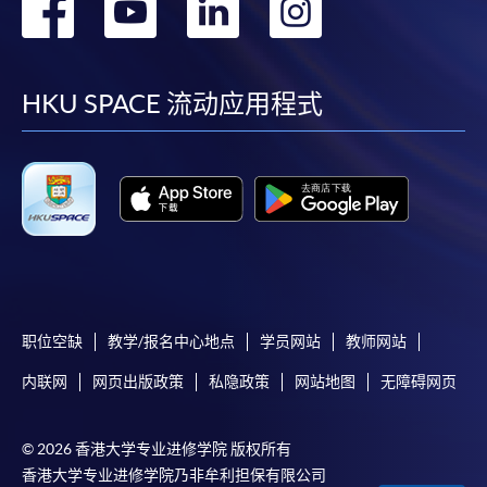
转
转
转
转
到
到
到
到
facebook
youtube
linkedin
instag
HKU SPACE 流动应用程式
职位空缺
教学/报名中心地点
学员网站
教师网站
内联网
网页出版政策
私隐政策
网站地图
无障碍网页
© 2026 香港大学专业进修学院 版权所有
香港大学专业进修学院乃非牟利担保有限公司