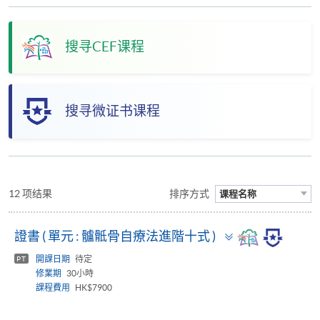
搜寻CEF课程
搜寻微证书课程
12 项结果
排序方式
课程名称
Toggle
證書 ( 單元 : 髗骶骨自療法進階十式 )
panel
開課日期
待定
PT
修業期
30小時
課程費用
HK$7900