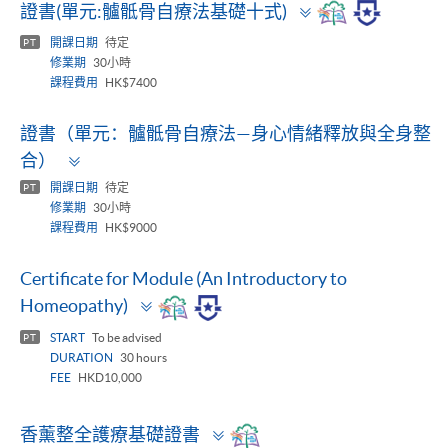
Toggle
證書(單元:髗骶骨自療法基礎十式)
panel
開課日期
待定
PT
修業期
30小時
課程費用
HK$7400
證書（單元：髗骶骨自療法—身心情緒釋放與全身整
Toggle
合）
panel
開課日期
待定
PT
修業期
30小時
課程費用
HK$9000
Certificate for Module (An Introductory to
Toggle
Homeopathy)
panel
START
To be advised
PT
DURATION
30 hours
FEE
HKD10,000
Toggle
香薰整全護療基礎證書