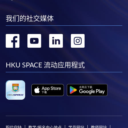
我们的社交媒体
转
转
转
转
到
到
到
到
facebook
youtube
linkedin
instag
HKU SPACE 流动应用程式
职位空缺
教学/报名中心地点
学员网站
教师网站