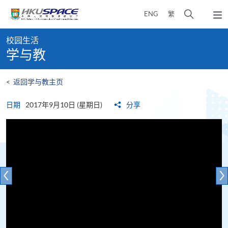
Skip
打
ENG
繁
to
弹
main
开
出
Main
content
搜
主
校园生活
content
菜
寻
学与教
start
单
介
面
<
返回学与教主页
日期
2017年9月10日 (星期日)
分享