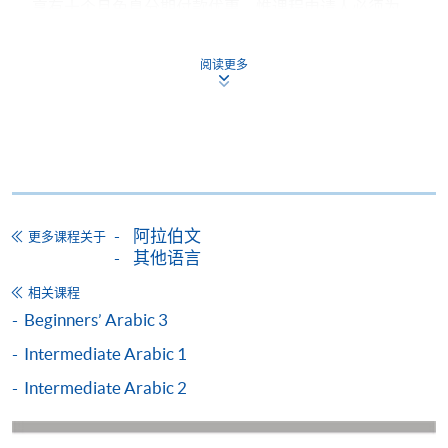
享有十个月免息分期付款优惠，惟课程申请人必须为
信用卡持有人。详情请向学院报名中心职员查询。
阅读更多
4. 网上缴费服务
大部份公开招生的课程（以先到先得形式报名）及个
别学历颁授课程提供网上报名/注册服务，申请人可在
网上使用「缴费灵」（不适用於手机）、VISA或
Mastercard缴付有关课程的报名费或学费。除上述支
付方式之外，如就读学历颁授课程设有网上服务，学
阿拉伯文
员亦可以微信支付（Online WeChat Pay）、支付宝
更多课程关于
其他语言
（Online Alipay）或转数快（FPS）缴付学费，详情请
参阅
报名办法 -
网上报名服务
。
相关课程
Beginners’ Arabic 3
注意事项:
Intermediate Arabic 1
Intermediate Arabic 2
如报读课程将在五个工作天内开课，为免邮递延误报
名程序，建议申请人亲身到学院报名中心报名，并避