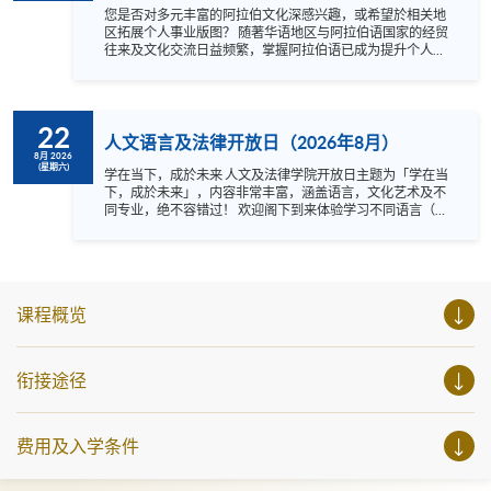
您是否对多元丰富的阿拉伯文化深感兴趣，或希望於相关地
区拓展个人事业版图？ 随著华语地区与阿拉伯语国家的经贸
往来及文化交流日益频繁，掌握阿拉伯语已成为提升个人竞
争力的独特优势 。 不论您是零起点的语言爱好者，还是计划
与中东开展业务的在职人士，我们诚邀您参与是次课程简介
会与学习体验。 在本次活动中，您将会： 深入了解课程，
『证书 (单元 : 基础阿拉伯语)』已被纳入持续进修基金(CEF)
22
可获发还款项的名单，是次简介会让您掌握其课程大纲、评
人文语言及法律开放日（2026年8月）
核要求等等； 趣味学习体验： 由导师带领进行互动式「课堂
8月 2026
(星期六)
体验」，亲身感受阿拉伯字母的奥妙、尝试最基础的日常问
学在当下，成於未来 人文及法律学院开放日主题为「学在当
候语（如自我介绍与问好），并练习基本发音； 探索阿拉伯
下，成於未来」，内容非常丰富，涵盖语言，文化艺术及不
文化： 您可以了解多一点阿拉伯世界的风土人情、基本社交
同专业，绝不容错过！ 欢迎阁下到来体验学习不同语言（包
礼仪等； 导师谘询及问答环节： 与专业导师及课程团队直
括英、法、德、西班牙、阿拉伯、日、韩和泰语）的乐趣，
接对话，为您的进修方向解惑 。 适合对象： 对阿拉伯语零
参与相关讲座。不同行业的专业人士亦会出席分享他们的专
基础的初学者、希望了解阿拉伯世界商务及文化的人士、以
业知识和经验，对有志成为律师、建筑师、物业管理从业员
及语言及文化爱好者。欢迎立即报名! 证书（单元：基础阿
的你，绝对是机会难逢。若你想了解心理学及相关的日常应
拉伯语） 资历架构级别：1 资...
用，我们的讲座更是首选之列。 开放日一共设有35个工作
课程概览
坊、体验课堂和丰富资讯讲座。万勿错过是次活动，记得把
握机会，立刻报名参加，规划学习之路，成就你的未来蓝
图！
衔接途径
费用及入学条件