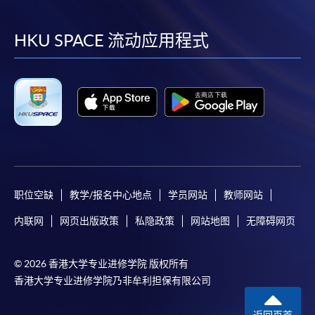
到
到
到
到
facebook
youtube
linkedin
instag
HKU SPACE 流动应用程式
职位空缺
教学/报名中心地点
学员网站
教师网站
内联网
网页出版政策
私隐政策
网站地图
无障碍网页
© 2026 香港大学专业进修学院 版权所有
香港大学专业进修学院乃非牟利担保有限公司
返回页首