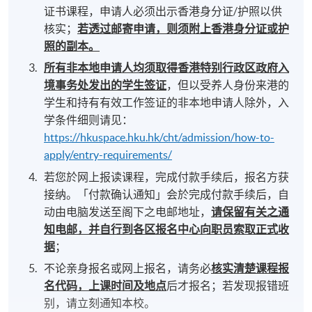
证书课程，申请人必须出示香港身分证/护照以供
核实；
若透过邮寄申请，则须附上香港身分证或护
照的副本。
所有非本地申请人均须取得香港特别行政区政府入
境事务处发出的学生签证
，但以受养人身份来港的
学生和持有有效工作签证的非本地申请人除外，入
学条件细则请见：
https://hkuspace.hku.hk/cht/admission/how-to-
apply/entry-requirements/
若您於网上报读课程，完成付款手续后，报名方获
接纳。「付款确认通知」会於完成付款手续后，自
动由电脑发送至阁下之电邮地址，
请保留有关之通
知电邮，并自行到各区报名中心向职员索取正式收
据
；
不论亲身报名或网上报名，请务必
核实清楚课程报
名代码，上课时间及地点
后才报名；若发现报错班
别，请立刻通知本校。