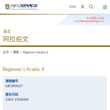
Skip
打
ENG
繁
to
弹
main
开
出
Main
content
搜
主
content
菜
寻
start
单
介
语言
面
阿拉伯文
主页
课程
Beginner's Arabic 4
Beginner's Arabic 4
课程编号
OEUR9027
报名代码
2365-1926NW