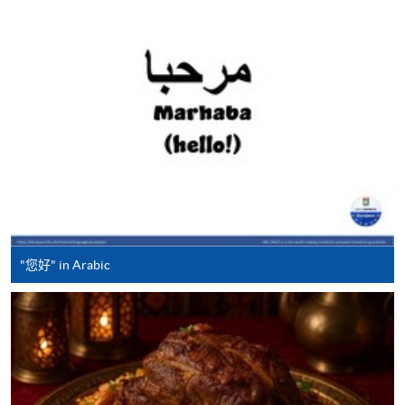
免使用支票付款。
除由学院裁定的特殊情况（例如课程因报名人数不足
而取消）之外，一切已缴费用概不退还。如获学院批
准退还款项，以现金、易办事、微信支付、支付宝、
支票或缴费灵（只限网上付款）方式缴交之款项，将
以支票退款；以信用卡缴交之款项，退款将直接退还
到支付款项时使用的信用卡户口。
除本学院网页所列明的学费外，个别课程或有其他额
外收费，详情请联络有关学科职员。
学费及学额不得转让他人。一经取录，学员不得转读
"您好" in Arabic
其他课程，惟学院对特殊情况，可酌情处理。转读申
请一经批准，学员须缴付港币120元手续费。
学院对邮递失误而遗失的支票或本票、付款收据或个
人资料，概不负责。
若学员有意申请付款证明书，请把填妥之申请表、贴
上足够邮资的回邮信封、连同划线支票交回本学院。