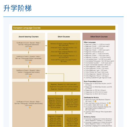
Leighton Road, Causeway Bay, Hong Kong.
升学阶梯
现时接受报名
修业期
十堂, 合共三十小时
地点
港大保良何鸿燊社区书院