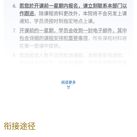
若您於开课前一星期内报名，请立刻联系本部门以
作跟进
。除课程资料更改外，本院将不会另发上课
通知，学员须按时到指定地点上课。
开课前约一星期，学员会收到一封电子邮件，其中
包含详细的课程安排和重要事项
，所有课程材料将
在第一堂课中提供。
若因报读人数不足而取消课程，本院将安排退款；
但在其他情况下，则
不设退款，学员也不能转至其
他班别或课程
。
若个别学员缺席，本院将不提供补课或其他安排。
阅读更多
报名代码
2365-1926NW
开课日期
2026年1月15日 (星期四)
时间
6:45pm - 9:45pm
衔接途径
地点
HKU SPACE Po Leung Kuk Stanley Ho
Community College (HPSHCC) Campus, 66