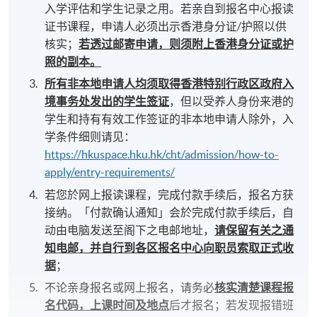
入学评估和学生记录之用。若亲自到报名中心报读
证书课程，申请人必须出示香港身分证/护照以供
核实；
若透过邮寄申请，则须附上香港身分证或护
照的副本。
所有非本地申请人均须取得香港特别行政区政府入
境事务处发出的学生签证
，但以受养人身份来港的
学生和持有有效工作签证的非本地申请人除外，入
学条件细则请见：
https://hkuspace.hku.hk/cht/admission/how-to-
apply/entry-requirements/
若您於网上报读课程，完成付款手续后，报名方获
接纳。「付款确认通知」会於完成付款手续后，自
动由电脑发送至阁下之电邮地址，
请保留有关之通
知电邮，并自行到各区报名中心向职员索取正式收
据
；
不论亲身报名或网上报名，请务必
核实清楚课程报
名代码，上课时间及地点
后才报名；若发现报错班