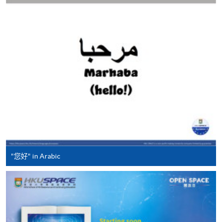
免使用支票付款。
除由学院裁定的特殊情况（例如课程因报名人数不足
而取消）之外，一切已缴费用概不退还。如获学院批
准退还款项，以现金、易办事、微信支付、支付宝、
支票或缴费灵（只限网上付款）方式缴交之款项，将
以支票退款；以信用卡缴交之款项，退款将直接退还
到支付款项时使用的信用卡户口。
除本学院网页所列明的学费外，个别课程或有其他额
外收费，详情请联络有关学科职员。
学费及学额不得转让他人。一经取录，学员不得转读
其他课程，惟学院对特殊情况，可酌情处理。转读申
"您好" in Arabic
请一经批准，学员须缴付港币120元手续费。
学院对邮递失误而遗失的支票或本票、付款收据或个
人资料，概不负责。
若学员有意申请付款证明书，请把填妥之申请表、贴
上足够邮资的回邮信封、连同划线支票交回本学院。