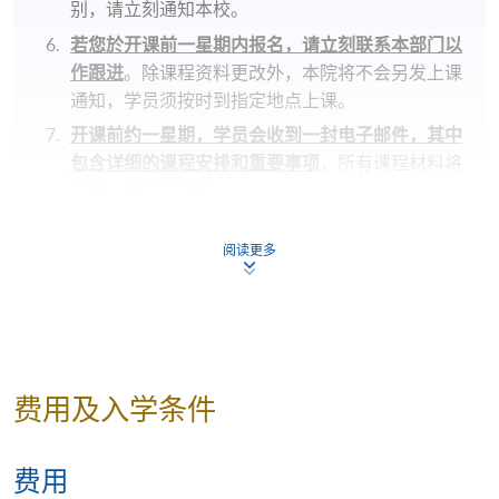
别，请立刻通知本校。
若您於开课前一星期内报名，请立刻联系本部门以
作跟进
。除课程资料更改外，本院将不会另发上课
通知，学员须按时到指定地点上课。
开课前约一星期，学员会收到一封电子邮件，其中
包含详细的课程安排和重要事项
，所有课程材料将
在第一堂课中提供。
若因报读人数不足而取消课程，本院将安排退款；
阅读更多
但在其他情况下，则
不设退款，学员也不能转至其
他班别或课程
。
若个别学员缺席，本院将不提供补课或其他安排。
修业期
费用及入学条件
10 讲
每讲3小时
费用