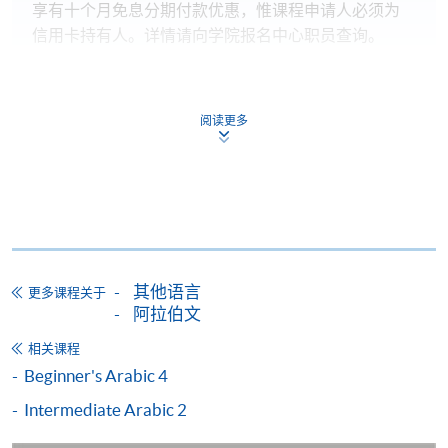
享有十个月免息分期付款优惠，惟课程申请人必须为
信用卡持有人。详情请向学院报名中心职员查询。
4. 网上缴费服务
大部份公开招生的课程（以先到先得形式报名）及个
阅读更多
别学历颁授课程提供网上报名/注册服务，申请人可在
网上使用「缴费灵」（不适用於手机）、VISA或
Mastercard缴付有关课程的报名费或学费。除上述支
付方式之外，如就读学历颁授课程设有网上服务，学
员亦可以微信支付（Online WeChat Pay）、支付宝
（Online Alipay）或转数快（FPS）缴付学费，详情请
参阅
报名办法 -
网上报名服务
。
其他语言
更多课程关于
阿拉伯文
注意事项:
相关课程
Beginner's Arabic 4
Intermediate Arabic 2
如报读课程将在五个工作天内开课，为免邮递延误报
名程序，建议申请人亲身到学院报名中心报名，并避