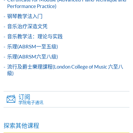
Performance Practice)
课程编号
32Z133963
学费
$9,600
钢琴教学法入门
查询号码
3762-0094
音乐治疗深造文凭
音乐教学法：理论与实践
已被列入持续进修基金可发还款项的课程 (只限部分单元)
乐理(ABRSM一至五级)
本课程若干单元已加入持续进修基金可获发还款项课程名单
内
乐理(ABRSM六至八级)
音乐深造文凭(钢琴教学及演奏)
流行及爵士樂理課程(London College of Music 六至八
本课程在资歴架构下获得认可 (资歴架构第6级)
級)
订阅
学院电子通讯
申请
探索其他课程