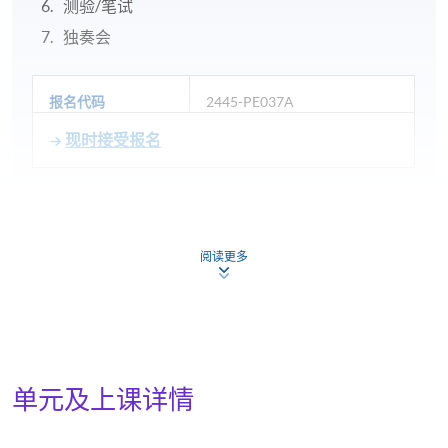
测验/笔试
独奏会
报名代码
2445-PE037A
现时接受报名
日期 / 时间
逢周二，6:30pm - 9:30pm
阅读更多
逢周六，9:30am - 12:30pm
地点
单元及上课详情
金钟教学中心