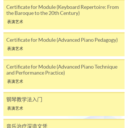
网上报名
立即报名
Certificate for Module (Keyboard Repertoire: From
the Baroque to the 20th Century)
申请表
下载申请表
表演艺术
报名办法
Certificate for Module (Advanced Piano Pedagogy)
请将以下文件递交至任何香港大学专业进修学院招生
柜檯或邮寄至香港北角英皇道494号港岛东分校19楼香
表演艺术
港大学专业进修学院（注：Ms. Anita Li）。
Certificate for Module (Advanced Piano Technique
填写完整的申请表（SF26）；
and Performance Practice)
学术成绩单副本；和
表演艺术
港币 200 元的划线支票用于支付申请费（抬头人
为「HKU SPACE」）。
钢琴教学法入门
表演艺术
付款方法
1. 现金、「易办事」（EPS）、微信支付
(WeChat Pay) 或支付宝(Alipay)
音乐治疗深造文凭