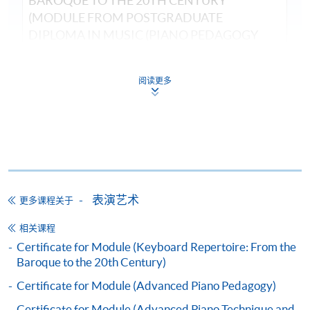
BAROQUE TO THE 20TH CENTURY
(MODULE FROM POSTGRADUATE
DIPLOMA IN MUSIC (PIANO PEDAGOGY
AND PERFORMANCE))
课程编号
32Z133947
阅读更多
学费
$9,600
查询号码
3762-0094
ADVANCED PIANO PEDAGOGY (MODULE
FROM POSTGRADUATE DIPLOMA IN MUSIC
(PIANO PEDAGOGY AND PERFORMANCE))
课程编号
32Z133955
表演艺术
更多课程关于
学费
$9,600
相关课程
查询号码
3762-0094
Certificate for Module (Keyboard Repertoire: From the
ADVANCED PIANO TECHNIQUE AND
Baroque to the 20th Century)
PERFORMANCE PRACTICE (MODULE FROM
Certificate for Module (Advanced Piano Pedagogy)
POSTGRADUATE DIPLOMA IN MUSIC
(PIANO PEDAGOGY AND PERFORMANCE))
Certificate for Module (Advanced Piano Technique and