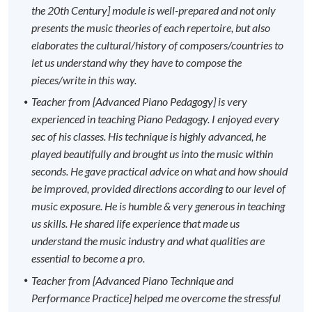
the 20th Century] module is well-prepared and not only
presents the music theories of each repertoire, but also
elaborates the cultural/history of composers/countries to
let us understand why they have to compose the
pieces/write in this way.
Teacher from [Advanced Piano Pedagogy] is very
experienced in teaching Piano Pedagogy. I enjoyed every
sec of his classes. His technique is highly advanced, he
played beautifully and brought us into the music within
seconds. He gave practical advice on what and how should
be improved, provided directions according to our level of
music exposure. He is humble & very generous in teaching
us skills. He shared life experience that made us
understand the music industry and what qualities are
essential to become a pro.
Teacher from [Advanced Piano Technique and
Performance Practice] helped me overcome the stressful