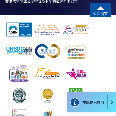
香港大学专业进修学院乃非牟利担保有限公司
如报读课程将在五个工作天内开课，为免邮递延误报
返回页首
名程序，建议申请人亲身到学院报名中心报名，并避
免使用支票付款。
除由学院裁定的特殊情况（例如课程因报名人数不足
而取消）之外，一切已缴费用概不退还。如获学院批
准退还款项，以现金、易办事、微信支付、支付宝、
支票或缴费灵（只限网上付款）方式缴交之款项，将
以支票退款；以信用卡缴交之款项，退款将直接退还
到支付款项时使用的信用卡户口。
除本学院网页所列明的学费外，个别课程或有其他额
外收费，详情请联络有关学科职员。
学费及学额不得转让他人。一经取录，学员不得转读
其他课程，惟学院对特殊情况，可酌情处理。转读申
按此提出疑问
请一经批准，学员须缴付港币120元手续费。
学院对邮递失误而遗失的支票或本票、付款收据或个