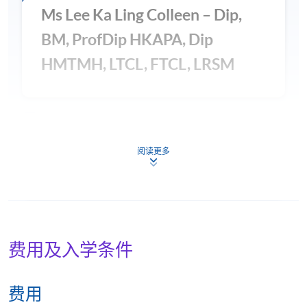
Ms Lee Ka Ling Colleen – Dip,
BM, ProfDip HKAPA, Dip
HMTMH, LTCL, FTCL, LRSM
Mr Young Chap Lai Raymond –
阅读更多
MA Wien, LTCL, FTCL, ARCM
费用及入学条件
费用