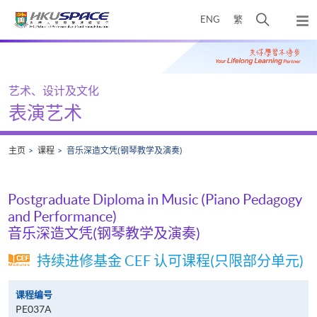
Skip
打
ENG
繁
to
弹
main
开
出
Main
content
搜
主
content
菜
寻
start
单
介
艺术、设计及文化
面
表演艺术
主页
课程
音乐深造文凭(钢琴教学及演奏)
Postgraduate Diploma in Music (Piano Pedagogy
and Performance)
音乐深造文凭(钢琴教学及演奏)
持续进修基金 CEF 认可课程(只限部分单元)
课程编号
PE037A