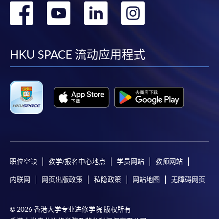
转
转
转
转
Mastercard（包括「香港大学专业进修学院
Mastercard卡」）缴付学费。香港大学专业进修学院
到
到
到
到
Mastercard卡持有人，如报读课程满港币2,000元，可
享有十个月免息分期付款优惠，惟课程申请人必须为
facebook
youtube
linkedin
instag
HKU SPACE 流动应用程式
信用卡持有人。详情请向学院报名中心职员查询。
4. 网上缴费服务
大部份公开招生的课程（以先到先得形式报名）及个
别学历颁授课程提供网上报名/注册服务，申请人可在
网上使用「缴费灵」（不适用於手机）、VISA或
Mastercard缴付有关课程的报名费或学费。除上述支
付方式之外，如就读学历颁授课程设有网上服务，学
员亦可以微信支付（Online WeChat Pay）、支付宝
职位空缺
教学/报名中心地点
学员网站
教师网站
（Online Alipay）或转数快（FPS）缴付学费，详情请
内联网
网页出版政策
私隐政策
网站地图
无障碍网页
参阅
报名办法 -
网上报名服务
。
注意事项:
© 2026 香港大学专业进修学院 版权所有