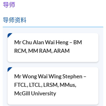
导师
导师资料
Mr Chu Alan Wai Heng – BM
RCM, MM RAM, ARAM
Mr Wong Wai Wing Stephen –
FTCL, LTCL, LRSM, MMus,
McGill University