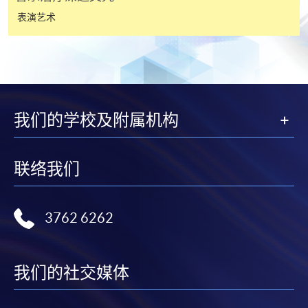
申请人可亲临学院任何一所报名中心，以现金、「易
表演艺术
办事」、微信支付（WeChat Pay）或支付宝
（Alipay） 缴付学费。
2. 支票或银行本票
如以划线支票或银行本票缴付，抬头请注明「香港大
我们的学校及附属机构
学专业进修学院」。支票背面请写上课程名称及申请
人姓名。 阁下可：
联络我们
亲临学院各报名中心递交划线支票、报名表格及有关
证明文件；
或可将上述文件一并寄交各报名中心，信封上请注明
3762 6262
「报读课程」，惟学院对邮递失误而遗失的支票及个
人资料概不负责。
我们的社交媒体
3. VISA / Mastercard
申请人可亲临学院任何一所报名中心，以 VISA 或