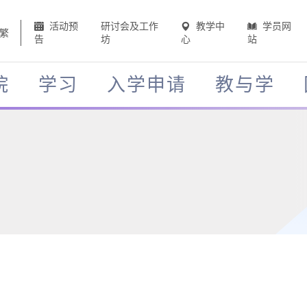
活动预
研讨会及工作
教学中
学员网
繁
告
坊
心
站
院
学习
入学申请
教与学