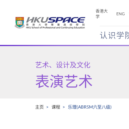
Skip
to
香港大
ENG
main
学
content
认识学
Main
content
start
艺术、设计及文化
表演艺术
主页
课程
乐理(ABRSM六至八级)