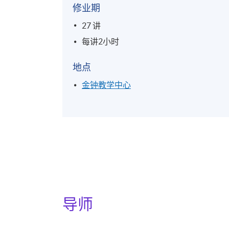
修业期
27 讲
每讲2小时
地点
金钟教学中心
导师