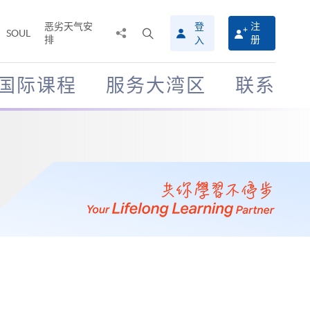
恶劣天气安
登
注
分
打
SOUL
排
册
入
享
开
至
搜
寻
国际课程
服务大湾区
联系
介
面