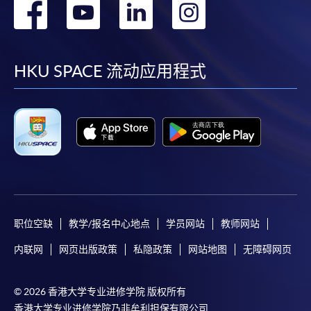
转
转
转
转
到
到
到
到
facebook
youtube
linkedin
instag
HKU SPACE 流动应用程式
职位空缺
教学/报名中心地点
学员网站
教师网站
内联网
网页出版政策
私隐政策
网站地图
无障碍网页
© 2026 香港大学专业进修学院 版权所有
香港大学专业进修学院乃非牟利担保有限公司