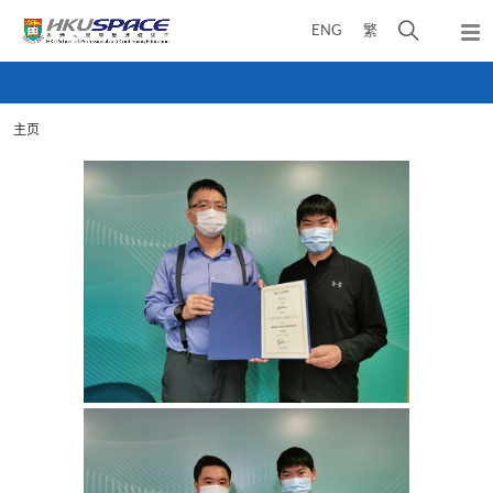
Skip
打
ENG
繁
to
弹
main
开
出
Main
content
搜
主
content
菜
寻
start
单
主页
介
面