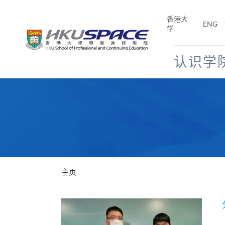
Skip
to
香港大
ENG
main
学
content
认识学
Main
content
start
主页