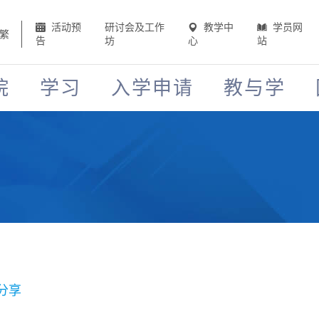
活动预
研讨会及工作
教学中
学员网
繁
告
坊
心
站
院
学习
入学申请
教与学
分享