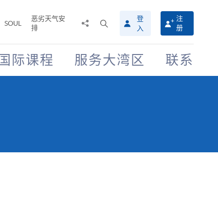
恶劣天气安
登
注
分
打
SOUL
排
册
入
享
开
至
搜
寻
国际课程
服务大湾区
联系
介
面