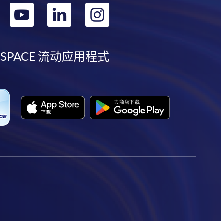
转
转
转
转
到
到
到
到
facebook
youtube
linkedin
instagram
 SPACE 流动应用程式