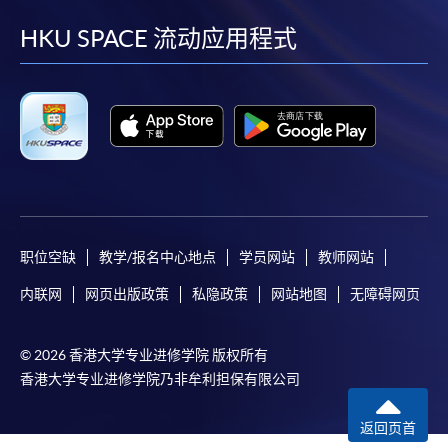
到
到
到
到
facebook
youtube
linkedin
instag
HKU SPACE 流动应用程式
职位空缺
教学/报名中心地点
学员网站
教师网站
内联网
网页出版政策
私隐政策
网站地图
无障碍网页
© 2026 香港大学专业进修学院 版权所有
香港大学专业进修学院乃非牟利担保有限公司
返回页首