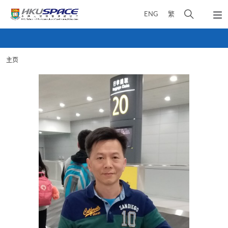
Skip
打
ENG
繁
to
弹
main
开
出
Main
content
搜
主
content
菜
寻
start
单
主页
介
面