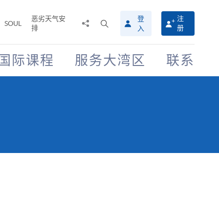
恶劣天气安
登
注
分
打
SOUL
排
册
入
享
开
至
搜
寻
国际课程
服务大湾区
联系
介
面