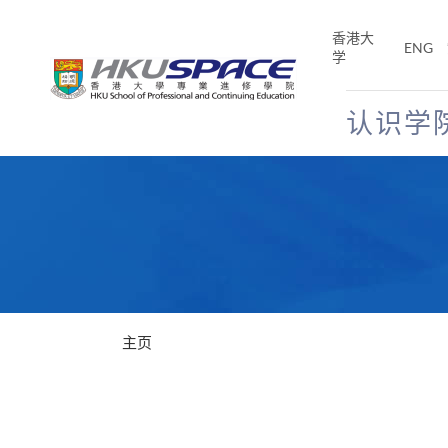
Skip
to
香港大
ENG
main
学
content
认识学
Main
content
start
主页