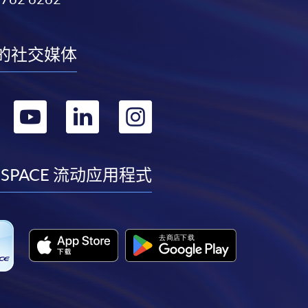
的社交媒体
转
转
转
转
到
到
到
到
facebook
youtube
linkedin
instagram
 SPACE 流动应用程式