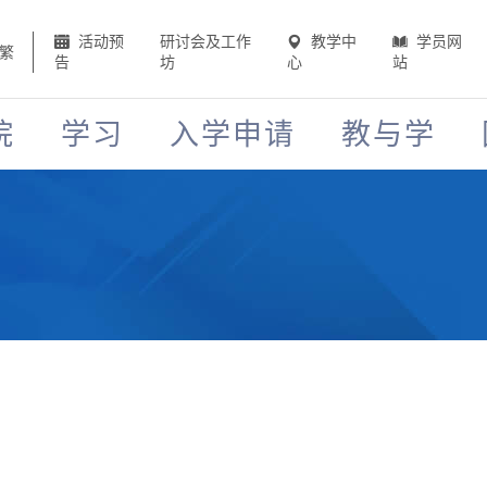
活动预
研讨会及工作
教学中
学员网
繁
告
坊
心
站
院
学习
入学申请
教与学