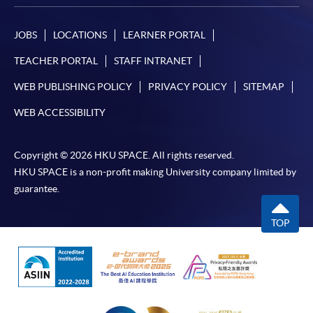
JOBS
LOCATIONS
LEARNER PORTAL
TEACHER PORTAL
STAFF INTRANET
WEB PUBLISHING POLICY
PRIVACY POLICY
SITEMAP
WEB ACCESSIBILITY
Copyright © 2026 HKU SPACE. All rights reserved.
HKU SPACE is a non-profit making University company limited by
guarantee.
TOP