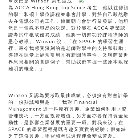
今次已是 Winson 第七度成
為 ACCA Hong Kong Top Score 考生，他以往修讀
的學士和碩士學位課程並非會計學，對於自己毅然辭
去在電訊公司的工作，轉而朝向會計行業發展，他坦
然是一個殊不容易的決定。對於能在 ACCA 專業認
證考試中獲取優異成績，他將一切歸功於課程導師的
悉心教導。 Winson 說：「在 SPACE 的學習生涯
裡，最令我感受深刻的是老師對學生的支持和鼓勵；
導師在課堂上經常引用具有新聞時事性、又與商業世
界息息相關的實際例子，幫助我們掌握一些原本艱深
難明的概念。」
Winson 又認為要考取最佳成績，必須擁有對會計學
的一份熱誠和興趣 ﹕「我對 Financial
Management 這一科較有興趣。企業如何利用財資
管理技巧，一方面投資增值，另方面亦要保持資金流
動性，是影響企業發展的重要一環。對我來說，在
SPACE 的學習歷程是既有趣又寶貴的經驗；假如缺
乏了這份興趣，學習和考試過程便會變成苦差。」