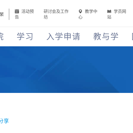
活动预
研讨会及工作
教学中
学员网
繁
告
坊
心
站
院
学习
入学申请
教与学
分享