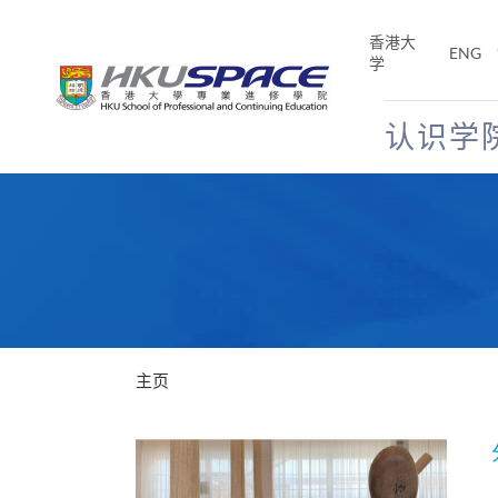
Skip
to
香港大
ENG
main
学
content
认识学
Main
content
start
主页