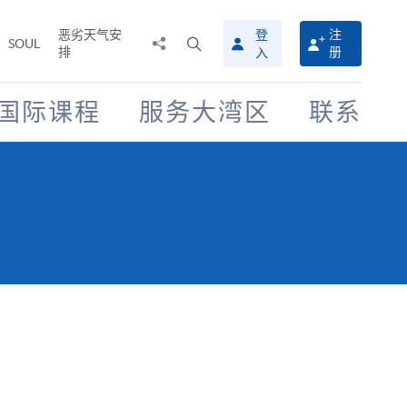
恶劣天气安
登
注
分
打
SOUL
排
册
入
享
开
至
搜
寻
国际课程
服务大湾区
联系
介
面