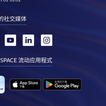
的社交媒体
转
转
转
转
到
到
到
到
facebook
youtube
linkedin
instagram
 SPACE 流动应用程式