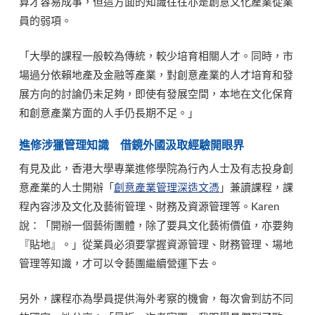
算才容易成事，但這方面的知識往往亦是創意文化產業從業
員的弱項。
「大學的課程一般較為傳統，較少培育相關人才。同時，市
場過分依賴地產及金融等產業，對創意產業的人才培育和發
展方向的討論仍未足夠，即使有發展空間，本地在文化保育
和創意產業方面的人手仍長期不足。」
進修涉獵管理知識 借鏡外國汲取經驗開眼界
有見及此，香港大學專業進修學院為行內人士及有志投身創
意產業的人士開辦「
創意產業管理深造文憑
」兼讀課程，課
程內容涉及文化及藝術管理、財務及資源管理等。Karen
說：「開辦一個藝術團體，除了要具文化藝術價值，亦要夠
『貼地』。」從業員必須要掌握資源管理、財務管理、場地
管理等知識，才可以令藝團繼續營運下去。
另外，課程亦為學員提供海外考察的機會，每次會到訪不同