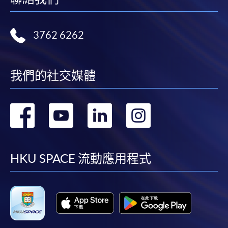
3762 6262
我們的社交媒體
轉
轉
轉
轉
到
到
到
到
facebook
youtube
linkedin
instag
HKU SPACE 流動應用程式