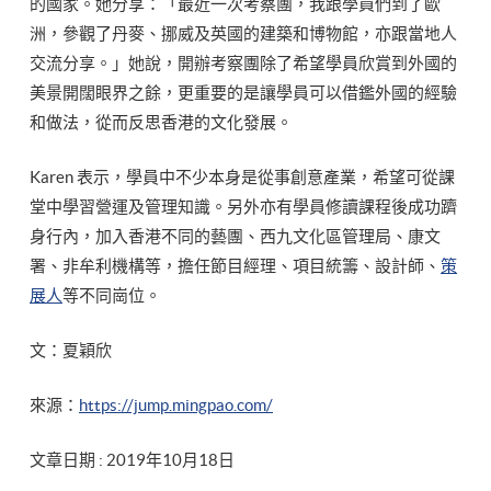
的國家。她分享：「最近一次考察團，我跟學員們到了歐
洲，參觀了丹麥、挪威及英國的建築和博物館，亦跟當地人
交流分享。」她說，開辦考察團除了希望學員欣賞到外國的
美景開闊眼界之餘，更重要的是讓學員可以借鑑外國的經驗
和做法，從而反思香港的文化發展。
Karen 表示，學員中不少本身是從事創意產業，希望可從課
堂中學習營運及管理知識。另外亦有學員修讀課程後成功躋
身行內，加入香港不同的藝團、西九文化區管理局、康文
署、非牟利機構等，擔任節目經理、項目統籌、設計師、
策
展人
等不同崗位。
文：夏穎欣
來源：
https://jump.mingpao.com/
文章日期 : 2019年10月18日