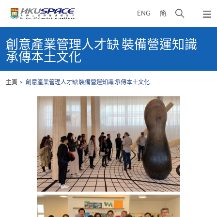
Skip
打
ENG
簡
to
彈
main
開
出
Main
content
搜
主
content
創意產業管理人才缺 裝備營運知識
選
尋
start
承傳本土文化
單
介
面
主頁
創意產業管理人才缺 裝備營運知識 承傳本土文化