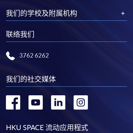
我们的学校及附属机构
联络我们
3762 6262
我们的社交媒体
转
转
转
转
到
到
到
到
facebook
youtube
linkedin
instag
HKU SPACE 流动应用程式