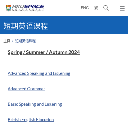
Skip
打
ENG
繁
to
弹
main
开
出
Main
content
搜
主
content
短期英语课程
菜
寻
start
单
介
主页
短期英语课程
面
Spring / Summer / Autumn 2024
Advanced Speaking and Listening
Advanced Grammar
Basic Speaking and Listening
British English Elocution