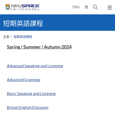
Skip
打
ENG
簡
to
彈
main
開
出
Main
content
搜
主
content
短期英語課程
選
尋
start
單
介
主頁
短期英語課程
面
Spring / Summer / Autumn 2024
Advanced Speaking and Listening
Advanced Grammar
Basic Speaking and Listening
British English Elocution