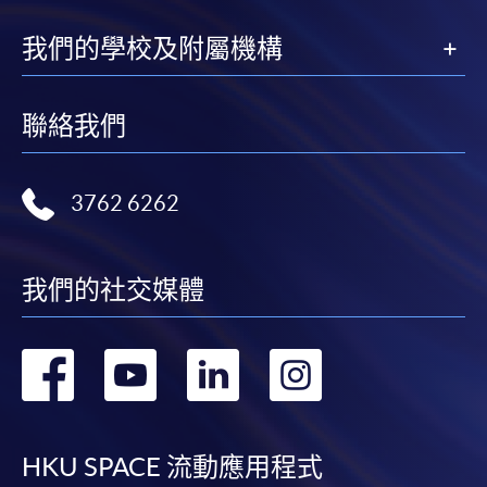
我們的學校及附屬機構
聯絡我們
3762 6262
我們的社交媒體
轉
轉
轉
轉
到
到
到
到
facebook
youtube
linkedin
instag
HKU SPACE 流動應用程式