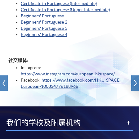
Certificate in Portuguese (Intermediate)
Certificate in Portuguese (Upper Intermediate)
Beginners' Portuguese
Beginners' Portuguese 2
Beginners' Portuguese 3
Beginners' Portuguese 4
社交媒体:
Instagram:
https://www.instagram.com/european_hkuspace/
Facebook:
https://www.facebook.com/HKU-SPACE-
European-100354776188966
我们的学校及附属机构