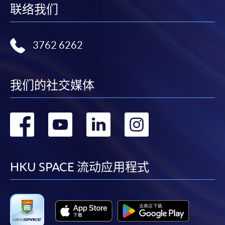
联络我们
3762 6262
我们的社交媒体
转
转
转
转
到
到
到
到
facebook
youtube
linkedin
instag
HKU SPACE 流动应用程式