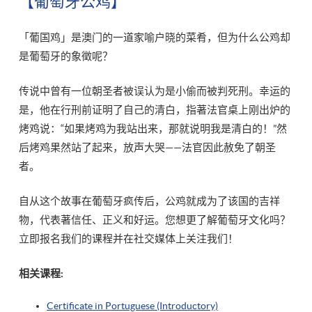
【葡萄牙公鸡】
「葡国鸡」是澳门的一道家喻户晓的菜肴，但为什么公鸡却
是葡萄牙的象徵呢？
传说中曾有一位朝圣者被误认为是小偷而被判死刑。幸运的
是，他在行刑前证明了自己的清白，指著法官桌上刚出炉的
烤鸡说：“如果烤鸡为我站出来，那就说明我是清白的！”然
后烤鸡果然站了起来，放声大哭——法官因此赦免了朝圣
者。
自从这个故事在葡萄牙疯传后，公鸡就成为了该国的吉祥
物，代表著信任、正义和好运。您想更了解葡萄牙文化吗？
立即报名我们的课程并在社交媒体上关注我们！
相关课程:
Certificate in Portuguese (Introductory)