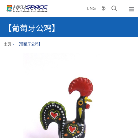
Skip
打
ENG
繁
to
弹
main
开
出
Main
content
搜
主
content
【葡萄牙公鸡】
菜
寻
start
单
介
主页
【葡萄牙公鸡】
面