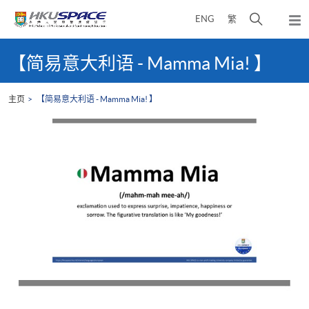
Skip
打
ENG
繁
to
弹
main
开
出
Main
content
搜
主
content
【简易意大利语 - Mamma Mia! 】
菜
寻
start
单
介
主页
【简易意大利语 - Mamma Mia! 】
面