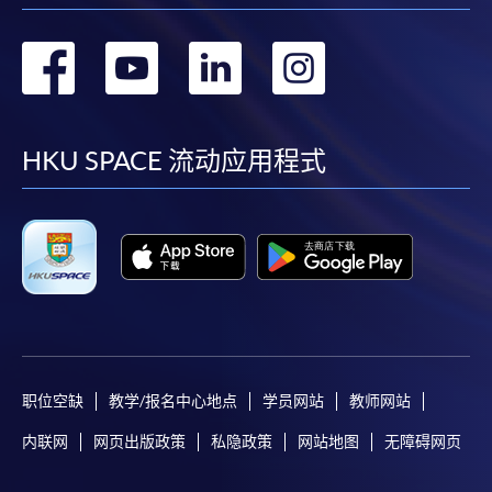
转
转
转
转
到
到
到
到
facebook
youtube
linkedin
instag
HKU SPACE 流动应用程式
职位空缺
教学/报名中心地点
学员网站
教师网站
内联网
网页出版政策
私隐政策
网站地图
无障碍网页