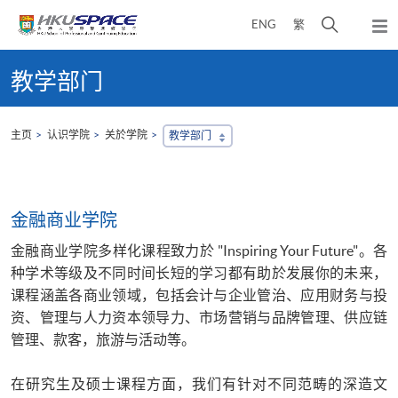
Skip
打
ENG
繁
to
弹
main
开
出
Main
content
搜
主
content
教学部门
菜
寻
start
单
介
面
主页
认识学院
关於学院
教学部门
金融商业学院
金融商业学院多样化课程致力於 "Inspiring Your Future"。各
种学术等级及不同时间长短的学习都有助於发展你的未来，
课程涵盖各商业领域，包括会计与企业管治、应用财务与投
资、管理与人力资本领导力、市场营销与品牌管理、供应链
管理、款客，旅游与活动等。
在研究生及硕士课程方面，我们有针对不同范畴的深造文