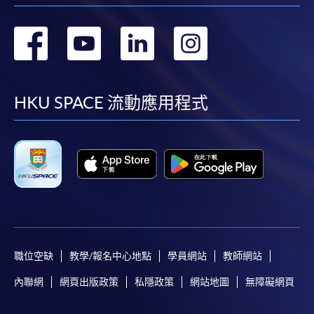
轉
轉
轉
轉
到
到
到
到
facebook
youtube
linkedin
instag
HKU SPACE 流動應用程式
職位空缺
教學/報名中心地點
學員網站
教師網站
內聯網
網頁出版政策
私隱政策
網站地圖
無障礙網頁