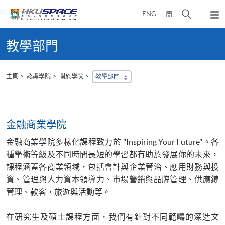
Skip
打
ENG
簡
to
彈
main
開
出
Main
content
搜
主
content
教學部門
選
尋
start
單
介
面
主頁
認識學院
關於學院
教學部門
金融商業學院
金融商業學院多樣化課程致力於 "Inspiring Your Future"。各
種學術等級及不同時間長短的學習都有助於發展你的未來，
課程涵蓋各商業領域，包括會計與企業管治、應用財務與投
資、管理與人力資本領導力、市場營銷與品牌管理、供應鏈
管理、款客，旅遊與活動等。
在研究生及碩士課程方面，我們有針對不同範疇的深造文