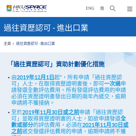
Skip
打
ENG
簡
to
彈
main
開
出
Main
content
搜
主
content
過往資歷認可 - 進出口業
選
尋
start
單
介
主頁
過往資歷認可 - 進出口業
面
「過往資歷認可」資助計劃優化措
施
由
2019
年
12
月
1
日
起*，所有申請「過往資歷認
可」人士，在取得資歷證明書後，即可
一次過
申
請發還全數評估費用。所有發還評估費用的申請
必須在資歷證明書發出日期的兩年內遞交，逾期
申請將不獲接納。
至於
2019
年
11
月
30
日或之
前
申請「過往資歷認
可」並取得資歷證明書的人士，如欲申請發還
全
數或部分
的評估費用，必須在
2021
年
11
月
30
日或
之前
遞交發還評估費用的申請，逾期申請將不獲