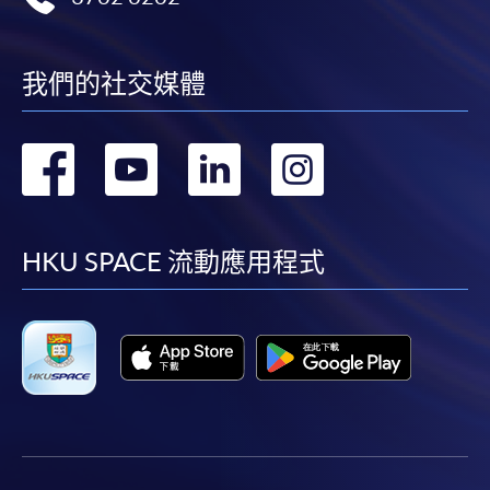
我們的社交媒體
轉
轉
轉
轉
到
到
到
到
facebook
youtube
linkedin
instag
HKU SPACE 流動應用程式