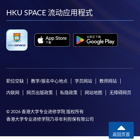
到
到
到
到
facebook
youtube
linkedin
instag
HKU SPACE 流动应用程式
职位空缺
教学/报名中心地点
学员网站
教师网站
内联网
网页出版政策
私隐政策
网站地图
无障碍网页
© 2026 香港大学专业进修学院 版权所有
香港大学专业进修学院乃非牟利担保有限公司
返回页首