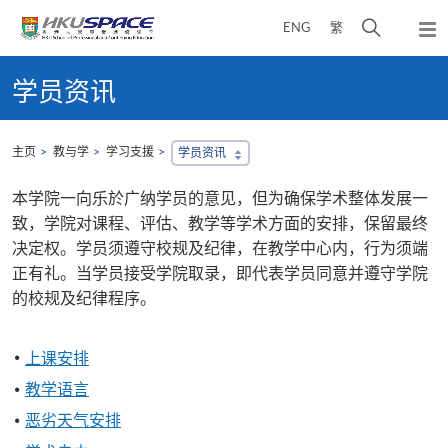
Skip
打
ENG
繁
to
弹
main
开
出
Main
content
搜
主
content
学员资讯
菜
寻
start
单
介
面
主页
教与学
学习支援
学员资讯
本学院一向乐於广纳学员的意见，但为确保学术整体发展一
致，学院对课程、评估、教学等学术方面的安排，保留最终
决定权。学员须遵守校规及纪律，在教学中心内，行为须端
正有礼。当学员接受学院取录，即代表学员同意并遵守学院
的校规及纪律程序。
上课安排
教学语言
恶劣天气安排