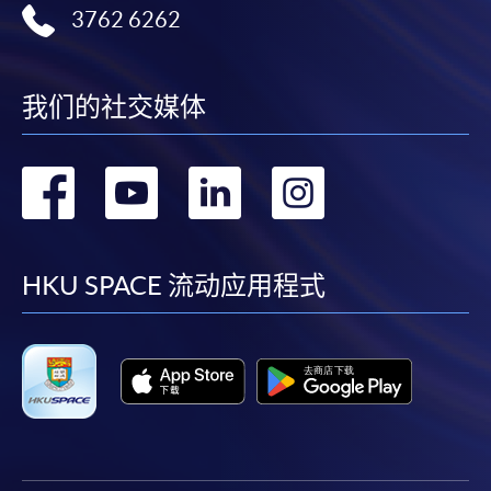
3762 6262
我们的社交媒体
转
转
转
转
到
到
到
到
facebook
youtube
linkedin
instag
HKU SPACE 流动应用程式