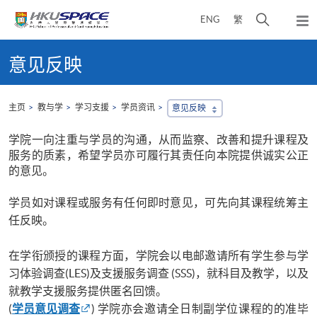
Skip
打
ENG
繁
to
弹
main
开
出
Main
content
搜
主
content
意见反映
菜
寻
start
单
介
面
主页
教与学
学习支援
学员资讯
意见反映
学院一向注重与学员的沟通，从而监察、改善和提升课程及
服务的质素，希望学员亦可履行其责任向本院提供诚实公正
的意见。
学员如对课程或服务有任何即时意见，可先向其课程统筹主
任反映。
在学衔颁授的课程方面，学院会以电邮邀请所有学生参与学
习体验调查(LES)及支援服务调查 (SSS)，就科目及教学，以及
就教学支援服务提供匿名回馈。
(
学员意见调查
) 学院亦会邀请全日制副学位课程的的准毕