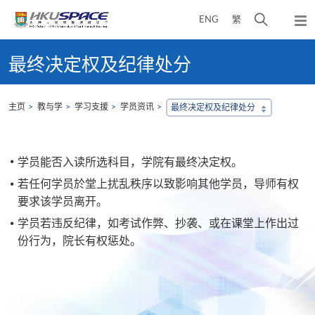
Skip
打
ENG
繁
to
弹
main
开
出
Main
content
搜
主
content
最终决定权及纪律处分
菜
寻
start
单
介
面
主页
教与学
学习支援
学员资讯
最终决定权及纪律处分
学员能否入读所选科目，学院有最终决定权。
若任何学员於堂上扰乱秩序以致影响其他学员，导师有权
要求该学员离开。
学员若违反纪律，如考试作弊、抄袭、或在课堂上作出过
份行为，院长有权惩处。