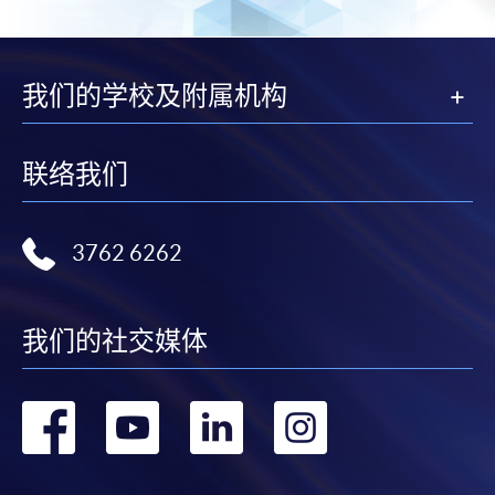
我们的学校及附属机构
联络我们
3762 6262
我们的社交媒体
转
转
转
转
到
到
到
到