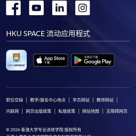
转
转
转
转
到
到
到
到
facebook
youtube
linkedin
instag
HKU SPACE 流动应用程式
职位空缺
教学/报名中心地点
学员网站
教师网站
内联网
网页出版政策
私隐政策
网站地图
无障碍网页
© 2026 香港大学专业进修学院 版权所有