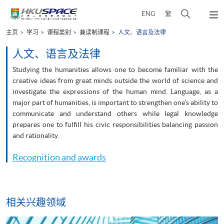
Skip
打
ENG
繁
to
弹
main
开
出
Main
主页
学习
课程类别
兼读制课程
人文、语言及法律
content
搜
主
content
菜
寻
人文、语言及法律
start
单
介
Studying the humanities allows one to become familiar with the
面
creative ideas from great minds outside the world of science and
investigate the expressions of the human mind. Language, as a
major part of humanities, is important to strengthen one’s ability to
communicate and understand others while legal knowledge
prepares one to fulfill his civic responsibilities balancing passion
and rationality.
Recognition and awards
相关兴趣领域