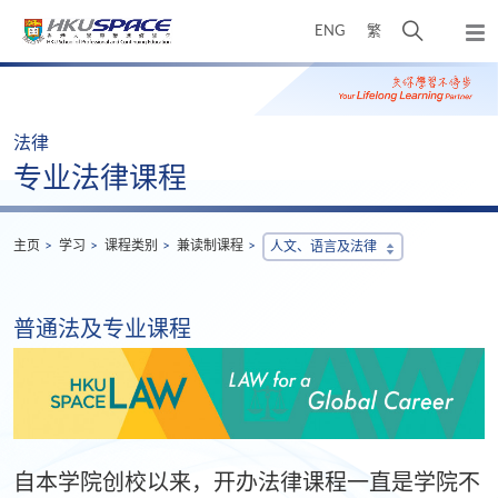
Skip
打
ENG
繁
to
弹
main
开
出
Main
content
搜
主
content
菜
寻
start
单
介
法律
面
专业法律课程
主页
学习
课程类别
兼读制课程
人文、语言及法律
普通法及专业课程
自本学院创校以来，开办法律课程一直是学院不