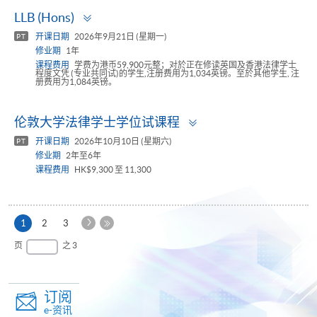
Toggle
LLB (Hons)
panel
开课日期
2026年9月21日 (星期一)
PT
修业期
1年
课程费用
学费为港币59,900元整；对於正在修读英国及香港法律学士
程度文凭 (专业共同试)的学生,注册费用为1,034英镑。至於其他学生, 注
册费用为1,084英镑。
Toggle
伦敦大学法律学士学位试课程
panel
开课日期
2026年10月10日 (星期六)
PT
修业期
2年至6年
课程费用
HK$9,300 至 11,300
下
本
1
2
3
一
页
最
页
之 3
页
后
一
页
订阅
e-资讯