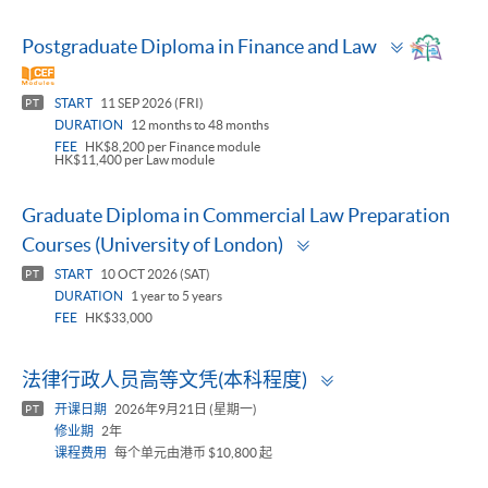
Toggle
Postgraduate Diploma in Finance and Law
panel
START
11 SEP 2026 (FRI)
PT
DURATION
12 months to 48 months
FEE
HK$8,200 per Finance module
HK$11,400 per Law module
Graduate Diploma in Commercial Law Preparation
Toggle
Courses (University of London)
panel
START
10 OCT 2026 (SAT)
PT
DURATION
1 year to 5 years
FEE
HK$33,000
Toggle
法律行政人员高等文凭(本科程度)
panel
开课日期
2026年9月21日 (星期一)
PT
修业期
2年
课程费用
每个单元由港币 $10,800 起