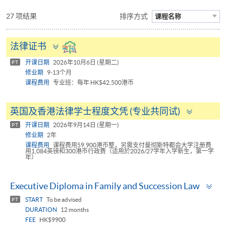
27 项结果
排序方式
课程名称
Toggle
法律证书
panel
开课日期
2026年10月6日 (星期二)
PT
修业期
9-13个月
课程费用
专业班：每年 HK$42,500港币
Toggle
英国及香港法律学士程度文凭 (专业共同试)
panel
开课日期
2026年9月14日 (星期一)
PT
修业期
2年
课程费用
课程费用59,900港币整，另需支付曼彻斯特都会大学注册费
用1,084英镑和300港币行政费（适用於2026/27学年入学新生，第一学
年）
To
Executive Diploma in Family and Succession Law
pa
START
To be advised
PT
DURATION
12 months
FEE
HK$9900