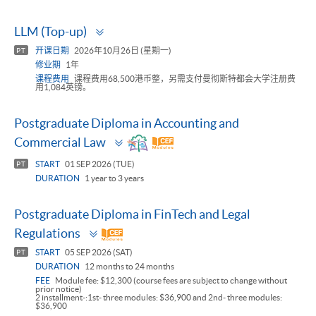
Toggle
LLM (Top-up)
panel
开课日期
2026年10月26日 (星期一)
PT
修业期
1年
课程费用
课程费用68,500港币整，另需支付曼彻斯特都会大学注册费
用1,084英镑。
Postgraduate Diploma in Accounting and
Toggle
Commercial Law
panel
START
01 SEP 2026 (TUE)
PT
DURATION
1 year to 3 years
Postgraduate Diploma in FinTech and Legal
Toggle
Regulations
panel
START
05 SEP 2026 (SAT)
PT
DURATION
12 months to 24 months
FEE
Module fee: $12,300 (course fees are subject to change without
prior notice)
2 installment-:1st- three modules: $36,900 and 2nd- three modules:
$36,900