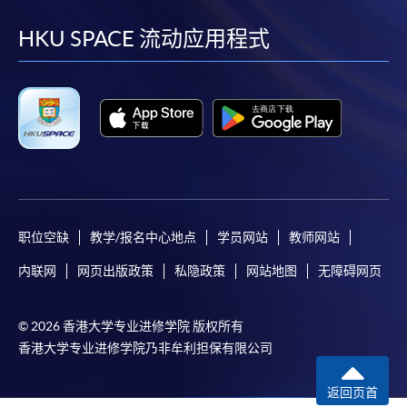
到
到
到
到
facebook
youtube
linkedin
instag
HKU SPACE 流动应用程式
职位空缺
教学/报名中心地点
学员网站
教师网站
内联网
网页出版政策
私隐政策
网站地图
无障碍网页
© 2026 香港大学专业进修学院 版权所有
香港大学专业进修学院乃非牟利担保有限公司
返回页首