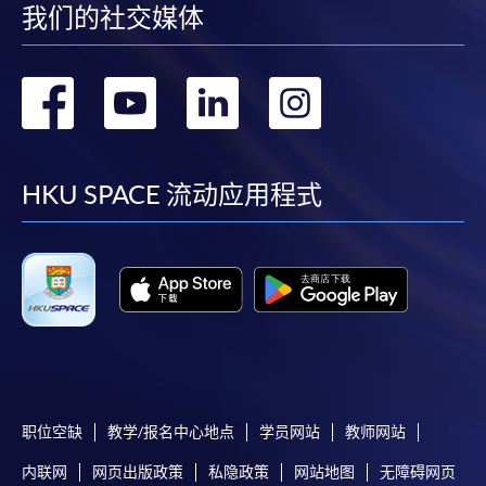
我们的社交媒体
转
转
转
转
到
到
到
到
facebook
youtube
linkedin
instag
HKU SPACE 流动应用程式
职位空缺
教学/报名中心地点
学员网站
教师网站
内联网
网页出版政策
私隐政策
网站地图
无障碍网页