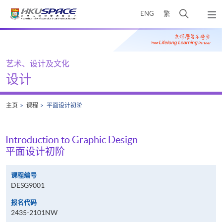
Skip
打
ENG
繁
to
弹
main
开
出
Main
content
搜
主
content
菜
寻
start
单
介
艺术、设计及文化
面
设计
主页
课程
平面设计初阶
Introduction to Graphic Design
平面设计初阶
课程编号
DESG9001
报名代码
2435-2101NW