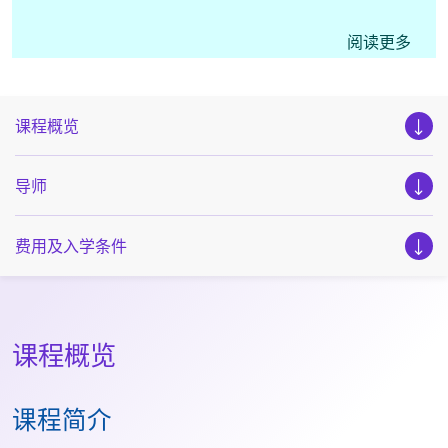
如课程名额只余两个或以下，网上报名系统将不再接受
阅读更多
申请，萤幕会显示 “班别已经满额” 的信息，申请人可
直接致电学科职员查询最新报名情况。
课程概览
导师
费用及入学条件
课程概览
课程简介