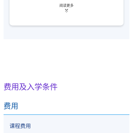
的创意策略师。Iman 拥有萨凡纳艺术与设计学院的创
阅读更多
意商业管理硕士学位和墨尔本斯威本科技大学的设计
学士学位。她的教学结合了创意实践、设计策略和管
理方面的专业知识。
费用及入学条件
费用
课程费用