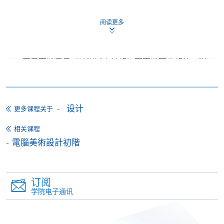
除由学院裁定的特殊情况（例如课程因报名人数不足
阅读更多
而取消）之外，一切已缴费用概不退还。如获学院批
准退还款项，以现金、易办事、微信支付、支付宝、
支票或缴费灵（只限网上付款）方式缴交之款项，将
以支票退款；以信用卡缴交之款项，退款将直接退还
到支付款项时使用的信用卡户口。
除本学院网页所列明的学费外，个别课程或有其他额
设计
更多课程关于
外收费，详情请联络有关学科职员。
相关课程
学费及学额不得转让他人。一经取录，学员不得转读
電腦美術設計初階
其他课程，惟学院对特殊情况，可酌情处理。转读申
请一经批准，学员须缴付港币120元手续费。
学院对邮递失误而遗失的支票或本票、付款收据或个
订阅
人资料，概不负责。
学院电子通讯
若学员有意申请付款证明书，请把填妥之申请表、贴
上足够邮资的回邮信封、连同划线支票交回本学院。
每张收据申请费用为港币30 元。支票抬头注明「香