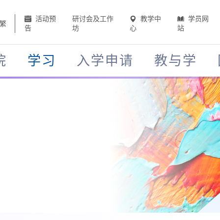
活动预
研讨会及工作
教学中
学员网
繁
告
坊
心
站
院
学习
入学申请
教与学