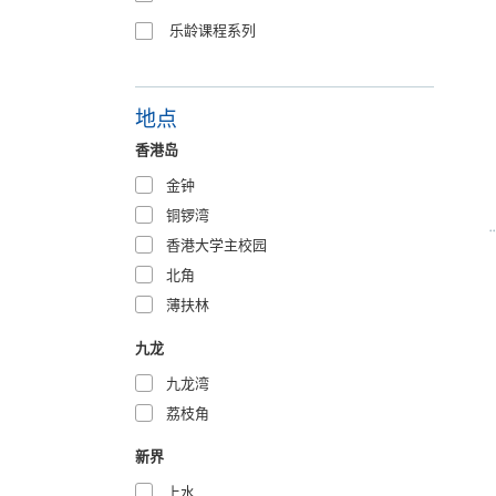
乐龄课程系列
地点
香港岛
金钟
铜锣湾
香港大学主校园
北角
薄扶林
九龙
九龙湾
荔枝角
新界
上水