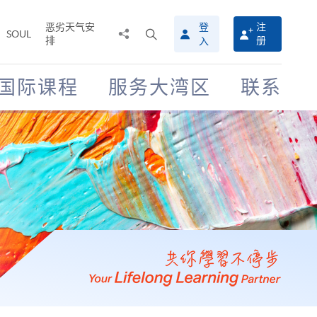
恶劣天气安
登
注
分
打
SOUL
排
册
入
享
开
至
搜
寻
国际课程
服务大湾区
联系
介
面