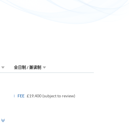
全日制 / 兼读制
Toggle
panel
FEE
£19,400 (subject to review)
Toggle
panel