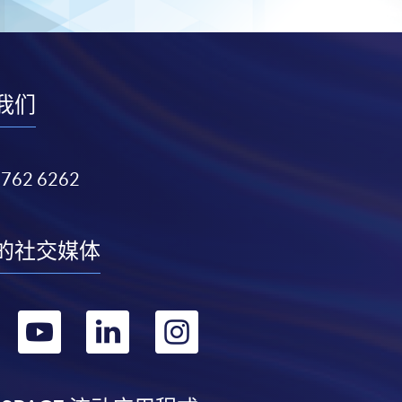
我们
3762 6262
的社交媒体
转
转
转
转
到
到
到
到