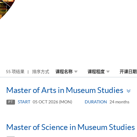
55 项结果
排序方式
课程名称
课程程度
开课日期
Master of Arts in Museum Studies
START
05 OCT 2026 (MON)
DURATION
24 months
PT
Master of Science in Museum Studies