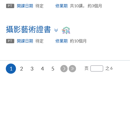
panel
開課日期
待定
修業期
共10講， 約3個月
PT
Toggle
攝影藝術證書
panel
開課日期
待定
修業期
約10個月
PT
本
下
1
2
3
4
5
页
之 6
一
最
页
页
后
一
页