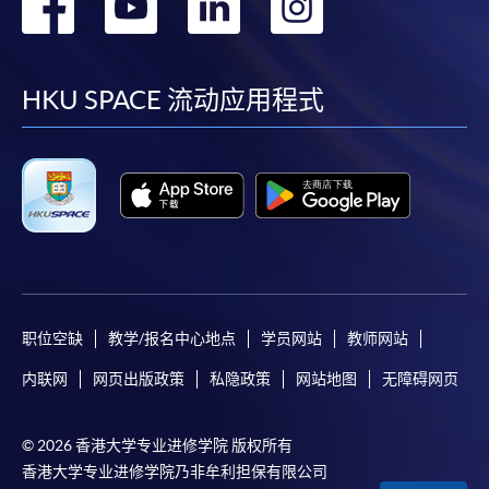
转
转
转
转
到
到
到
到
facebook
youtube
linkedin
instag
HKU SPACE 流动应用程式
职位空缺
教学/报名中心地点
学员网站
教师网站
内联网
网页出版政策
私隐政策
网站地图
无障碍网页
© 2026 香港大学专业进修学院 版权所有
香港大学专业进修学院乃非牟利担保有限公司