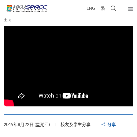
Skip
打
ENG
繁
to
弹
main
开
出
Main
主页
content
搜
主
content
菜
寻
start
单
介
面
2019年8月22日 (星期四)
校友及学生分享
分享
2