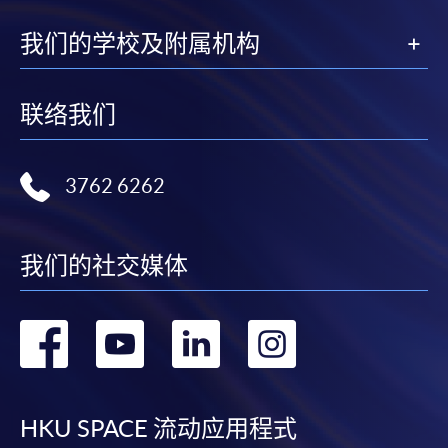
我们的学校及附属机构
联络我们
3762 6262
我们的社交媒体
转
转
转
转
到
到
到
到
facebook
youtube
linkedin
instag
HKU SPACE 流动应用程式