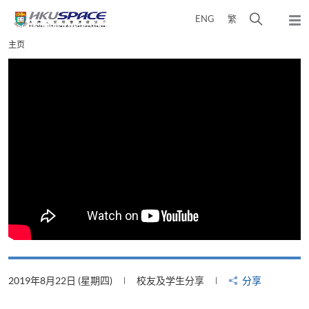
Skip
打
ENG
繁
to
弹
main
开
出
Main
主页
content
搜
主
content
菜
寻
start
单
介
面
2019年8月22日 (星期四)
校友及学生分享
分享
2