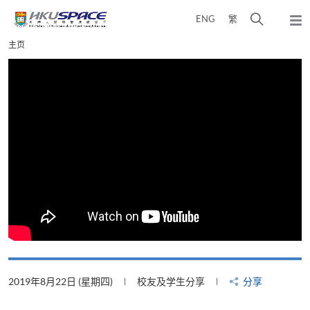
Skip
打
ENG
繁
to
弹
main
开
出
Main
主页
content
搜
主
content
菜
寻
start
单
介
面
2019年8月22日 (星期四)
校友及学生分享
分享
2