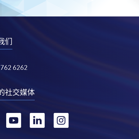
我们
3762 6262
的社交媒体
转
转
转
转
到
到
到
到