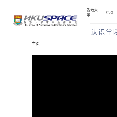
Skip
to
香港大
ENG
main
学
content
认识学
Main
主页
content
start
分享