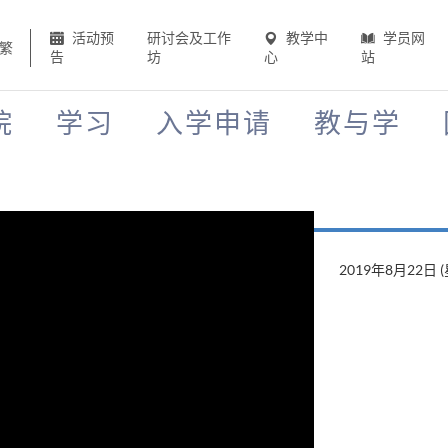
活动预
研讨会及工作
教学中
学员网
繁
告
坊
心
站
院
学习
入学申请
教与学
2019年8月22日 