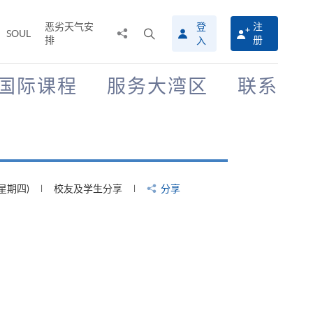
恶劣天气安
登
注
分
打
SOUL
排
册
入
享
开
至
搜
寻
国际课程
服务大湾区
联系
介
面
(星期四)
校友及学生分享
分享