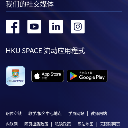
我们的社交媒体
转
转
转
转
到
到
到
到
facebook
youtube
linkedin
instag
HKU SPACE 流动应用程式
职位空缺
教学/报名中心地点
学员网站
教师网站
内联网
网页出版政策
私隐政策
网站地图
无障碍网页