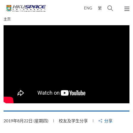
Skip
打
ENG
繁
to
弹
main
开
出
Main
主页
content
搜
主
content
菜
寻
start
单
介
面
2019年8月22日 (星期四)
校友及学生分享
分享
2