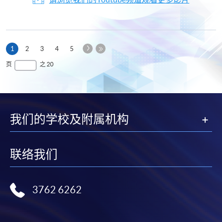
下
本
1
2
3
4
5
一
页
最
页
之 20
页
后
一
页
我们的学校及附属机构
联络我们
3762 6262