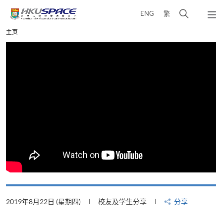
Skip
打
ENG
繁
to
弹
main
开
出
Main
主页
content
搜
主
content
菜
寻
start
单
介
面
2019年8月22日 (星期四)
校友及学生分享
分享
2