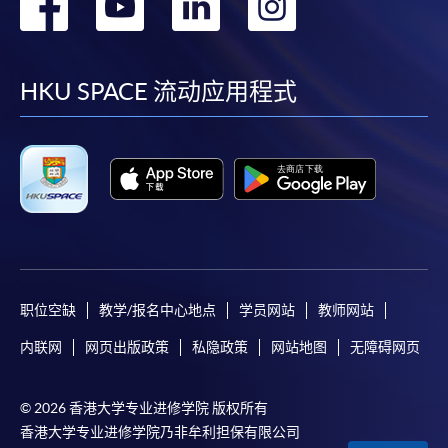
转
转
转
转
到
到
到
到
facebook
youtube
linkedin
instag
HKU SPACE 流动应用程式
职位空缺
教学/报名中心地点
学员网站
教师网站
内联网
网页出版政策
私隐政策
网站地图
无障碍网页
© 2026 香港大学专业进修学院 版权所有
香港大学专业进修学院乃非牟利担保有限公司