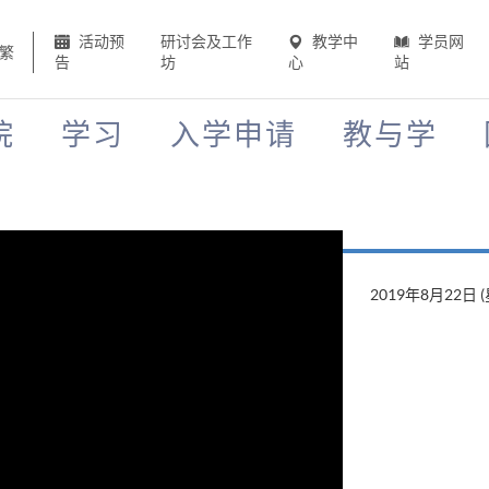
活动预
研讨会及工作
教学中
学员网
繁
告
坊
心
站
院
学习
入学申请
教与学
2019年8月22日 