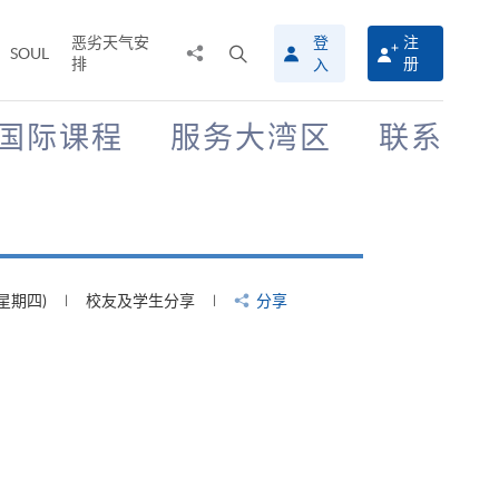
恶劣天气安
登
注
分
打
SOUL
排
册
入
享
开
至
搜
寻
国际课程
服务大湾区
联系
介
面
(星期四)
校友及学生分享
分享