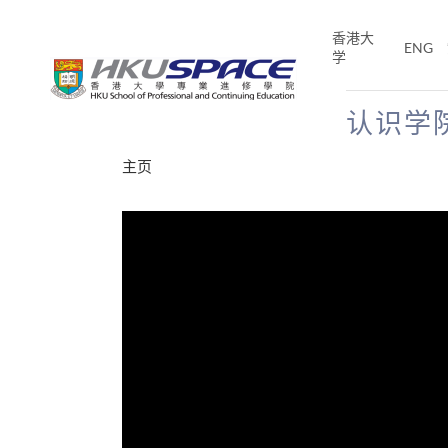
Skip
to
香港大
ENG
main
学
content
认识学
Main
主页
content
start
分享