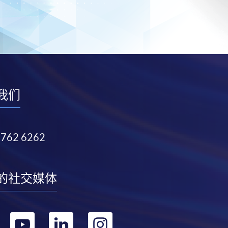
我们
3762 6262
的社交媒体
转
转
转
转