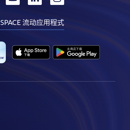
到
到
到
到
facebook
youtube
linkedin
instagram
 SPACE 流动应用程式