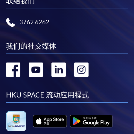
联络我们
3762 6262
我们的社交媒体
转
转
转
转
到
到
到
到
facebook
youtube
linkedin
instag
HKU SPACE 流动应用程式