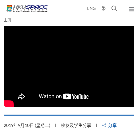
Skip
打
ENG
繁
to
弹
main
开
出
Main
主页
content
搜
主
content
菜
寻
start
单
介
面
2019年9月10日 (星期二)
校友及学生分享
分享
2